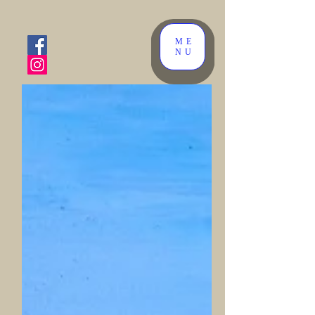
ME
NU